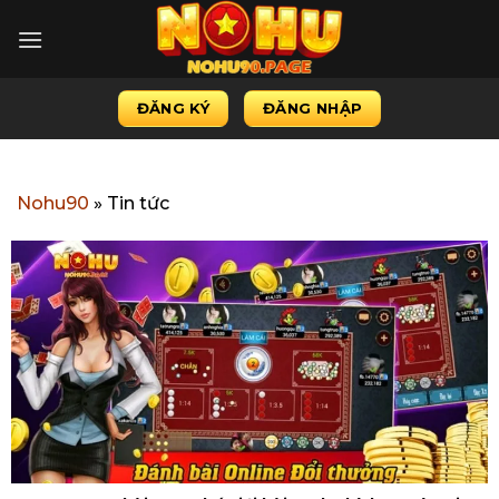
ĐĂNG KÝ
ĐĂNG NHẬP
Nohu90
»
Tin tức