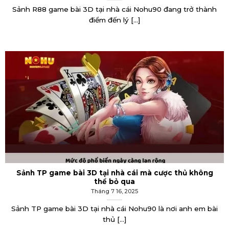
Sảnh R88 game bài 3D tại nhà cái Nohu90 đang trở thành
điểm đến lý [...]
Sảnh TP game bài 3D tại nhà cái mà cược thủ không
thể bỏ qua
Tháng 7 16, 2025
Sảnh TP game bài 3D tại nhà cái Nohu90 là nơi anh em bài
thủ [...]