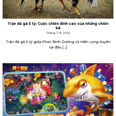
Trận đá gà 5 tỷ: Cuộc chiến đỉnh cao của những chiến
kê
Tháng 7 16, 2025
Trận đá gà 5 tỷ giữa Phúc Bình Dương và Hiển Long Xuyên
tại đấu [...]