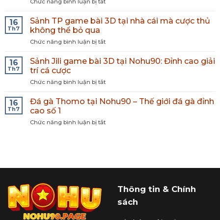
Chức năng bình luận bị tắt
ở
–
Sảnh
Thế
R88
Sảnh TP game bài 3D tại nhà cái mà cược thủ
giới
16
game
bài
Th7
không thể bỏ qua
bài
xanh
Chức năng bình luận bị tắt
ở
3D
chính,
Sảnh
–
uy
TP
Sảnh Jili game bài 3D tại Nohu90: Đỉnh cao giải
Sự
16
tín
game
lựa
Th7
trí cá cược
tại
bài
chọn
Nohu90
Chức năng bình luận bị tắt
ở
3D
cá
Sảnh
tại
cược
Jili
Đá gà Thomo tại Nohu90 – Thế giới đá gà đỉnh
nhà
16
số
game
cái
Th7
cao số 1
1
bài
mà
tại
Chức năng bình luận bị tắt
ở
3D
cược
Nohu90
Đá
tại
thủ
gà
Nohu90:
không
Thomo
Đỉnh
thể
tại
cao
bỏ
Nohu90
giải
qua
–
trí
Thế
cá
Thông tin & Chính
giới
cược
đá
sách
gà
đỉnh