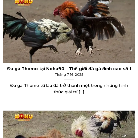
Đá gà Thomo tại Nohu90 – Thế giới đá gà đỉnh cao số 1
Tháng 7 16, 2025
Đá gà Thomo từ lâu đã trở thành một trong những hình
thức giải trí [...]