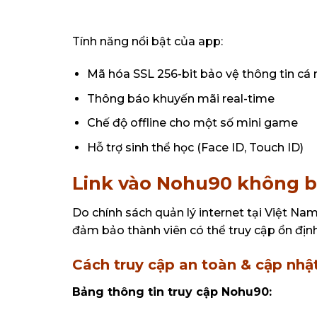
Tính năng nổi bật của app:
Mã hóa SSL 256-bit bảo vệ thông tin cá
Thông báo khuyến mãi real-time
Chế độ offline cho một số mini game
Hỗ trợ sinh thể học (Face ID, Touch ID)
Link vào Nohu90 không b
Do chính sách quản lý internet tại Việt Na
đảm bảo thành viên có thể truy cập ổn định
Cách truy cập an toàn & cập nhật
Bảng thông tin truy cập Nohu90: