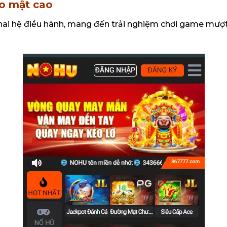
ảo mật cao
i hệ điều hành, mang đến trải nghiệm chơi game mượt m