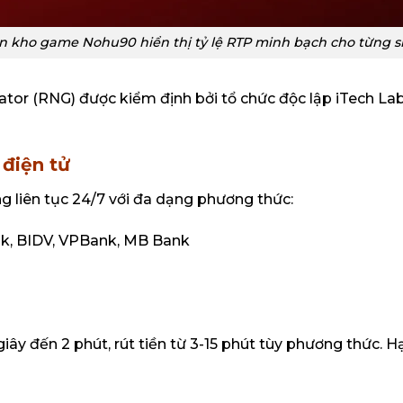
ện kho game Nohu90 hiển thị tỷ lệ RTP minh bạch cho từng s
or (RNG) được kiểm định bởi tổ chức độc lập iTech La
 điện tử
 liên tục 24/7 với đa dạng phương thức:
, BIDV, VPBank, MB Bank
0 giây đến 2 phút, rút tiền từ 3-15 phút tùy phương thức.