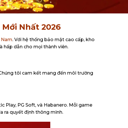
 Mới Nhất 2026
t Nam
. Với hệ thống bảo mật cao cấp, kho
và hấp dẫn cho mọi thành viên.
y. Chúng tôi cam kết mang đến môi trường
tic Play, PG Soft, và Habanero. Mỗi game
ưa ra quyết định thông minh.