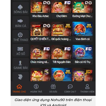
Giao diện ứng dụng Nohu90 trên điện thoại
iOS và Android