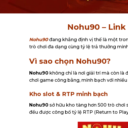
Nohu90 – Link
Nohu90
đang khẳng định vị thế là một tr
trò chơi đa dạng cùng tỷ lệ trả thưởng min
Vì sao chọn Nohu90?
Nohu90
không chỉ là nơi giải trí mà còn 
chơi game công bằng, minh bạch với nhiều 
Kho slot & RTP minh bạch
Nohu90
sở hữu kho tàng hơn 500 trò chơi s
đều được công bố tỷ lệ RTP (Return to Play