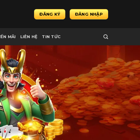
ĐĂNG KÝ
ĐĂNG NHẬP
ẾN MÃI
LIÊN HỆ
TIN TỨC