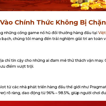
 Vào Chính Thức Không Bị Chặn
ong những cổng game nổ hũ đổi thưởng hàng đầu tại
Việ
h bạch, chúng tôi mang đến trải nghiệm giải trí an toàn 
là địa chỉ tin cậy cho những ai đam mê thử thách vận ma
ưu điểm vượt trội.
lot từ các nhà phát triển hàng đầu thế giới như Pragma
er) rõ ràng, dao động từ 96% – 98.5%, giúp người chơi đ